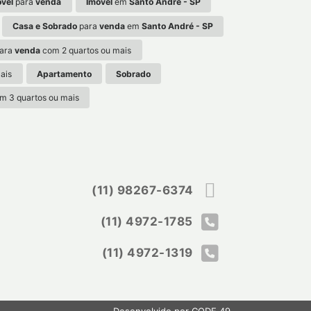
óvel
para
venda
Imóvel
em
Santo André - SP
Casa e Sobrado
para
venda
em
Santo André - SP
ara
venda
com 2 quartos ou mais
ais
Apartamento
Sobrado
m 3 quartos ou mais
(11) 98267-6374
(11) 4972-1785
(11) 4972-1319