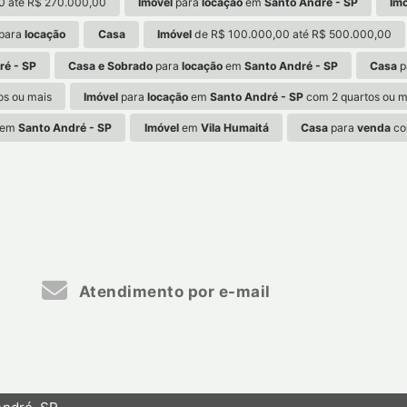
0 até R$ 270.000,00
Imóvel
para
locação
em
Santo André - SP
Im
para
locação
Casa
Imóvel
de R$ 100.000,00 até R$ 500.000,00
ré - SP
Casa e Sobrado
para
locação
em
Santo André - SP
Casa
p
os ou mais
Imóvel
para
locação
em
Santo André - SP
com 2 quartos ou m
em
Santo André - SP
Imóvel
em
Vila Humaitá
Casa
para
venda
co
Atendimento por e-mail