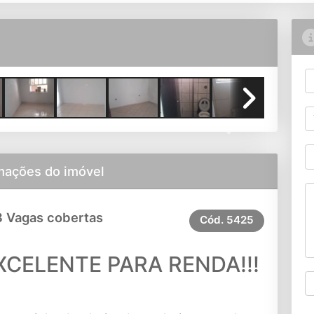
Next
mações do imóvel
3 Vagas cobertas
Cód.
5425
CELENTE PARA RENDA!!!