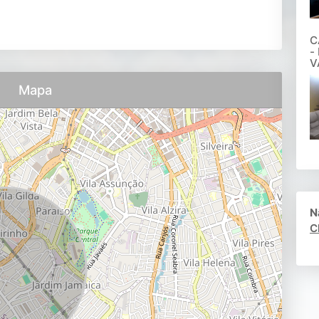
C
-
V
Mapa
N
C