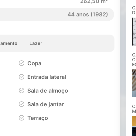
262,50 m²
C
D
44 anos (1982)
amento
Lazer
C
C
Copa
E
Entrada lateral
Sala de almoço
Sala de jantar
C
M
Terraço