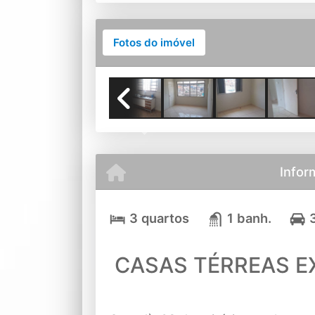
Fotos do imóvel
Previous
Infor
3 quartos
1 banh.
CASAS TÉRREAS EX