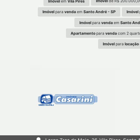
Imóvel
de R$ 200.000,0
Imóvel
em
Vila Pires
Imóvel
para
venda
em
Santo André - SP
Imóvel
Imóvel
para
venda
em
Santo And
Apartamento
para
venda
com 2 quart
Imóvel
para
locação